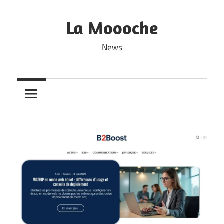
Skip
to
La Moooche
content
News