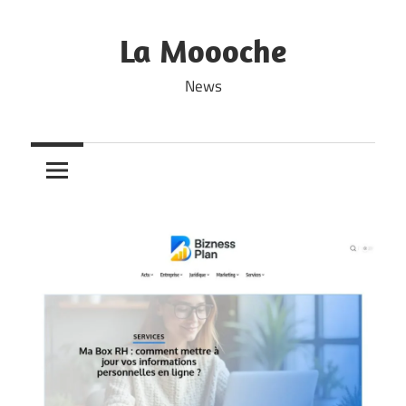
Skip
to
La Moooche
content
News